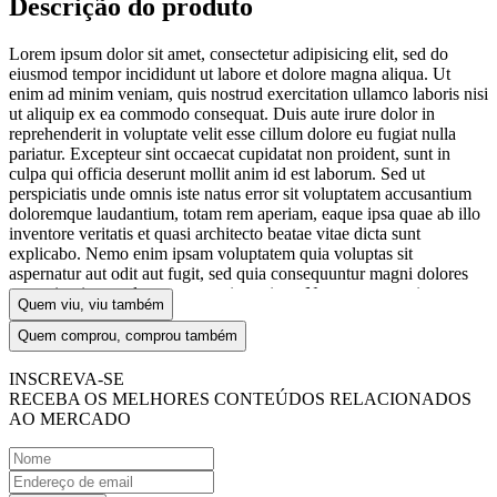
Descrição do produto
Lorem ipsum dolor sit amet, consectetur adipisicing elit, sed do
eiusmod tempor incididunt ut labore et dolore magna aliqua. Ut
enim ad minim veniam, quis nostrud exercitation ullamco laboris nisi
ut aliquip ex ea commodo consequat. Duis aute irure dolor in
reprehenderit in voluptate velit esse cillum dolore eu fugiat nulla
pariatur. Excepteur sint occaecat cupidatat non proident, sunt in
culpa qui officia deserunt mollit anim id est laborum. Sed ut
perspiciatis unde omnis iste natus error sit voluptatem accusantium
doloremque laudantium, totam rem aperiam, eaque ipsa quae ab illo
inventore veritatis et quasi architecto beatae vitae dicta sunt
explicabo. Nemo enim ipsam voluptatem quia voluptas sit
aspernatur aut odit aut fugit, sed quia consequuntur magni dolores
eos qui ratione voluptatem sequi nesciunt. Neque porro quisquam
Quem viu, viu também
est, qui dolorem ipsum quia dolor sit amet, consectetur, adipisci velit,
sed quia non numquam eius modi tempora incidunt ut labore et
Quem comprou, comprou também
dolore magnam aliquam quaerat voluptatem.
Ver mais
INSCREVA-SE
RECEBA OS MELHORES CONTEÚDOS RELACIONADOS
AO MERCADO