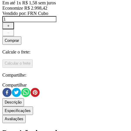
Em até
1
x
R$
1
,
58
sem juros
Economize
R$
2
.
998
,
42
Vendido por:
FRN Cubo
＋
－
Comprar
Calcule o frete:
Calcular o frete
Compartilhe:
Compartilhar
Descrição
Especificações
Avaliações