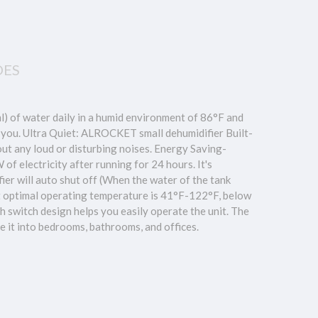
ÕES
 of water daily in a humid environment of 86°F and
 you. Ultra Quiet: ALROCKET small dehumidifier Built-
out any loud or disturbing noises. Energy Saving-
f electricity after running for 24 hours. It's
er will auto shut off (When the water of the tank
ct optimal operating temperature is 41°F-122°F, below
 switch design helps you easily operate the unit. The
ve it into bedrooms, bathrooms, and offices.