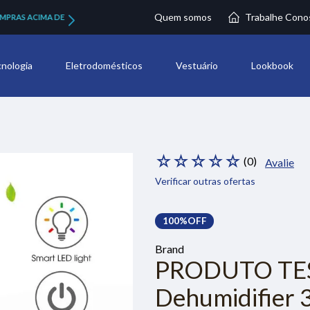
Quem somos
Trabalhe Cono
,00
nologia
Eletrodomésticos
Vestuário
Lookbook
☆
☆
☆
☆
☆
(
0
)
Avalie
Verificar outras ofertas
100%
OFF
Brand
PRODUTO TE
Dehumidifier 