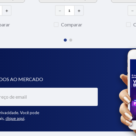
＋
－
＋
－
arar
Comparar
ADOS AO MERCADO
rivacidade. Você pode
is,
clique aqui
.