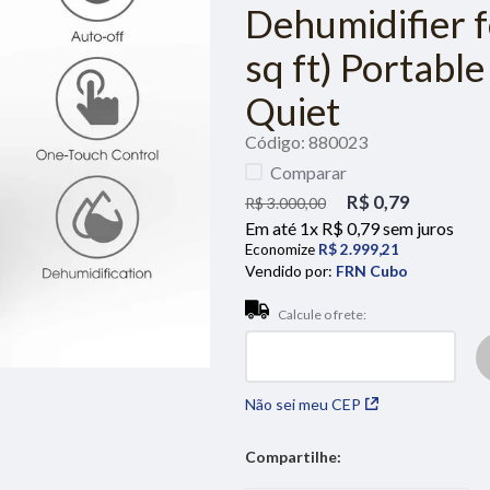
Dehumidifier f
sq ft) Portabl
Quiet
Código
:
880023
Comparar
R$
0
,
79
R$
3
.
000
,
00
Em até
1
x
R$
0
,
79
sem juros
Economize
R$
2
.
999
,
21
Vendido por:
FRN Cubo
Não sei meu CEP
Compartilhe: