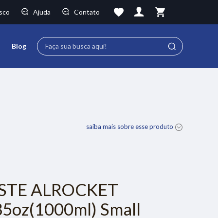
sco
Ajuda
Contato
Faça sua busca aqui!
Blog
saiba mais sobre esse produto
STE ALROCKET
35oz(1000ml) Small