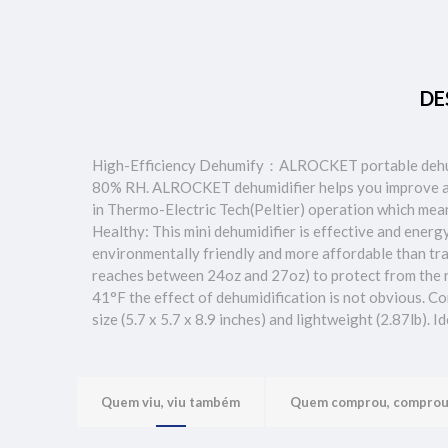
DE
High-Efficiency Dehumify：ALROCKET portable dehumid
80% RH. ALROCKET dehumidifier helps you improve air 
in Thermo-Electric Tech(Peltier) operation which mean
Healthy: This mini dehumidifier is effective and ener
environmentally friendly and more affordable than tra
reaches between 24oz and 27oz) to protect from the r
41°F the effect of dehumidification is not obvious. C
size (5.7 x 5.7 x 8.9 inches) and lightweight (2.87lb).
Quem viu, viu também
Quem comprou, compro