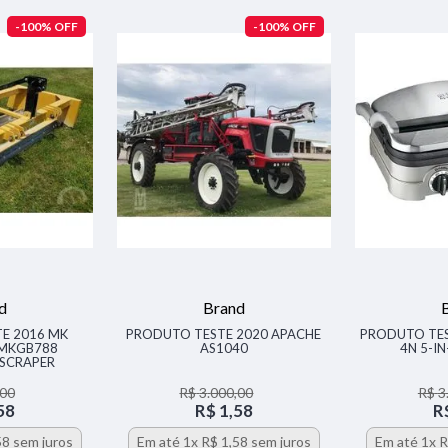
-
100%
-
100%
d
Brand
E 2016 MK
PRODUTO TESTE 2020 APACHE
PRODUTO TES
 MKGB788
AS1040
4N 5-I
 SCRAPER
00
R$
3
.
000
,
00
R$
3
58
R$
1
,
58
R
58
sem juros
Em até
1
x
R$
1
,
58
sem juros
Em até
1
x
R