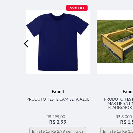
00%
-
99%
O!
Brand
Bran
MEN'S AIR
PRODUTO TESTE CAMISETA AZUL
PRODUTO TEST
LF SHOES
MARTIN ENT
BLADES/BOX
R$
299
,
00
R$
3
.
000
,
R$
2
,
99
R$
1
,
m juros
Em até
1
x
R$
2
,
99
sem juros
Em até
1
x
R$
1
,