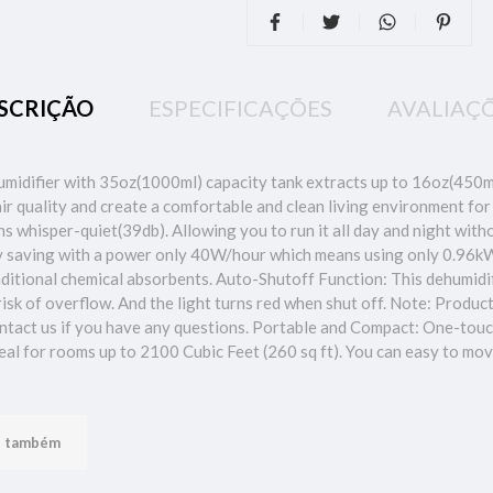
SCRIÇÃO
ESPECIFICAÇÕES
AVALIAÇ
ifier with 35oz(1000ml) capacity tank extracts up to 16oz(450ml)
quality and create a comfortable and clean living environment for
s whisper-quiet(39db). Allowing you to run it all day and night with
gy saving with a power only 40W/hour which means using only 0.96kW o
ditional chemical absorbents. Auto-Shutoff Function: This dehumidifi
isk of overflow. And the light turns red when shut off. Note: Produ
ontact us if you have any questions. Portable and Compact: One-touch
 Ideal for rooms up to 2100 Cubic Feet (260 sq ft). You can easy to mo
u também