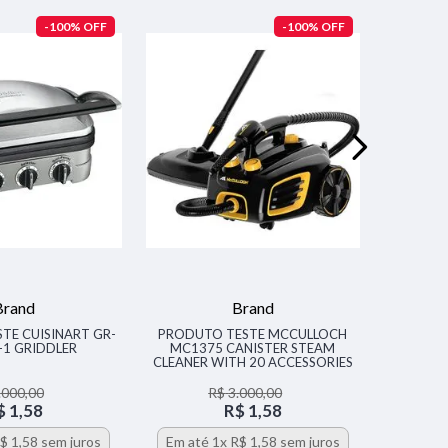
-
100%
-
100%
-
Brand
Brand
TE CUISINART GR-
PRODUTO TESTE MCCULLOCH
PRODU
N-1 GRIDDLER
MC1375 CANISTER STEAM
DEHUMI
CLEANER WITH 20 ACCESSORIES
SMALL D
CUBI
PORTABL
.
000
,
00
R$
3
.
000
,
00
$
1
,
58
R$
1
,
58
$
1
,
58
sem juros
Em até
1
x
R$
1
,
58
sem juros
Em at