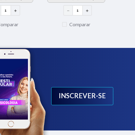
＋
－
＋
Comparar
Comparar
INSCREVER-SE